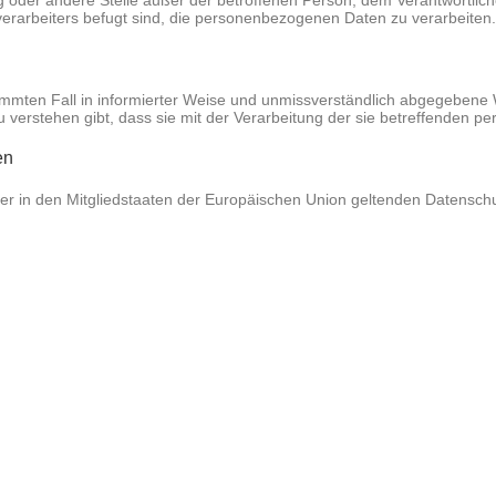
tung oder andere Stelle außer der betroffenen Person, dem Verantwortli
verarbeiters befugt sind, die personenbezogenen Daten zu verarbeiten.
bestimmten Fall in informierter Weise und unmissverständlich abgegeben
u verstehen gibt, dass sie mit der Verarbeitung der sie betreffenden 
en
ger in den Mitgliedstaaten der Europäischen Union geltenden Datensc