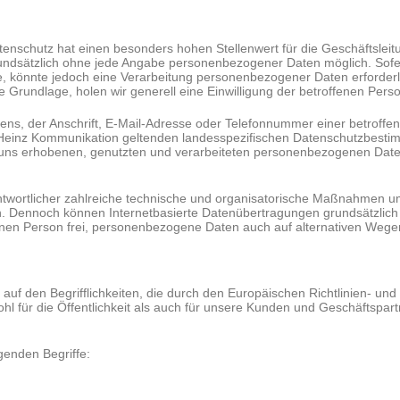
tenschutz hat einen besonders hohen Stellenwert für die Geschäftsle
rundsätzlich ohne jede Angabe personenbezogener Daten möglich. Sofe
 könnte jedoch eine Verarbeitung personenbezogener Daten erforderl
e Grundlage, holen wir generell eine Einwilligung der betroffenen Perso
s, der Anschrift, E-Mail-Adresse oder Telefonnummer einer betroffenen
Heinz Kommunikation geltenden landesspezifischen Datenschutzbestim
 uns erhobenen, genutzten und verarbeiteten personenbezogenen Daten
ntwortlicher zahlreiche technische und organisatorische Maßnahmen u
n. Dennoch können Internetbasierte Datenübertragungen grundsätzlich S
nen Person frei, personenbezogene Daten auch auf alternativen Wegen, 
auf den Begrifflichkeiten, die durch den Europäischen Richtlinien- 
für die Öffentlichkeit als auch für unsere Kunden und Geschäftspartn
genden Begriffe: