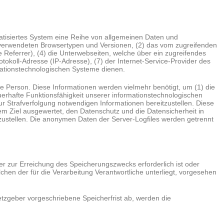
matisiertes System eine Reihe von allgemeinen Daten und
) verwendeten Browsertypen und Versionen, (2) das vom zugreifenden
 Referrer), (4) die Unterwebseiten, welche über ein zugreifendes
otokoll-Adresse (IP-Adresse), (7) der Internet-Service-Provider des
mationstechnologischen Systeme dienen.
e Person. Diese Informationen werden vielmehr benötigt, um (1) die
dauerhafte Funktionsfähigkeit unserer informationstechnologischen
ur Strafverfolgung notwendigen Informationen bereitzustellen. Diese
m Ziel ausgewertet, den Datenschutz und die Datensicherheit in
ustellen. Die anonymen Daten der Server-Logfiles werden getrennt
er zur Erreichung des Speicherungszwecks erforderlich ist oder
hen der für die Verarbeitung Verantwortliche unterliegt, vorgesehen
tzgeber vorgeschriebene Speicherfrist ab, werden die