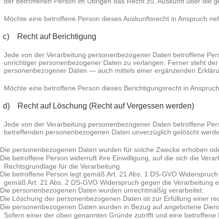
der betroffenen Person im Übrigen das Recht zu, Auskunft über die 
Möchte eine betroffene Person dieses Auskunftsrecht in Anspruch nehm
c) Recht auf Berichtigung
Jede von der Verarbeitung personenbezogener Daten betroffene Pers
unrichtiger personenbezogener Daten zu verlangen. Ferner steht der 
personenbezogener Daten — auch mittels einer ergänzenden Erklär
Möchte eine betroffene Person dieses Berichtigungsrecht in Anspruch 
d) Recht auf Löschung (Recht auf Vergessen werden)
Jede von der Verarbeitung personenbezogener Daten betroffene Pers
betreffenden personenbezogenen Daten unverzüglich gelöscht werden, s
Die personenbezogenen Daten wurden für solche Zwecke erhoben oder a
Die betroffene Person widerruft ihre Einwilligung, auf die sich die V
Rechtsgrundlage für die Verarbeitung.
Die betroffene Person legt gemäß Art. 21 Abs. 1 DS-GVO Widerspruch ge
gemäß Art. 21 Abs. 2 DS-GVO Widerspruch gegen die Verarbeitung e
Die personenbezogenen Daten wurden unrechtmäßig verarbeitet.
Die Löschung der personenbezogenen Daten ist zur Erfüllung einer rech
Die personenbezogenen Daten wurden in Bezug auf angebotene Dienst
Sofern einer der oben genannten Gründe zutrifft und eine betroffe