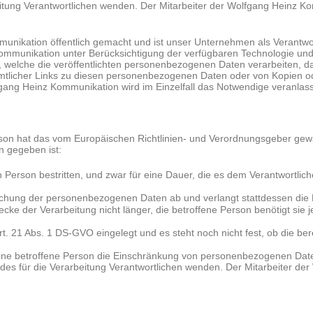
arbeitung Verantwortlichen wenden. Der Mitarbeiter der Wolfgang Heinz
ikation öffentlich gemacht und ist unser Unternehmen als Verantwo
nz Kommunikation unter Berücksichtigung der verfügbaren Technologi
e, welche die veröffentlichten personenbezogenen Daten verarbeiten, d
ämtlicher Links zu diesen personenbezogenen Daten oder von Kopien o
olfgang Heinz Kommunikation wird im Einzelfall das Notwendige veranlas
on hat das vom Europäischen Richtlinien- und Verordnungsgeber gewä
n gegeben ist:
 Person bestritten, und zwar für eine Dauer, die es dem Verantwortlic
 Löschung der personenbezogenen Daten ab und verlangt stattdessen d
cke der Verarbeitung nicht länger, die betroffene Person benötigt si
t. 21 Abs. 1 DS-GVO eingelegt und es steht noch nicht fest, ob die b
ine betroffene Person die Einschränkung von personenbezogenen Daten
er des für die Verarbeitung Verantwortlichen wenden. Der Mitarbeiter 