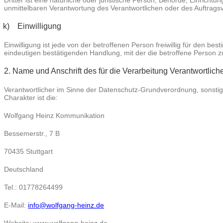
Dritter ist eine natürliche oder juristische Person, Behörde, Einrich
unmittelbaren Verantwortung des Verantwortlichen oder des Auftrags
k) Einwilligung
Einwilligung ist jede von der betroffenen Person freiwillig für den 
eindeutigen bestätigenden Handlung, mit der die betroffene Person z
2. Name und Anschrift des für die Verarbeitung Verantwortlich
Verantwortlicher im Sinne der Datenschutz-Grundverordnung, sonsti
Charakter ist die:
Wolfgang Heinz Kommunikation
Bessemerstr., 7 B
70435 Stuttgart
Deutschland
Tel.: 01778264499
E-Mail:
info@wolfgang-heinz.de