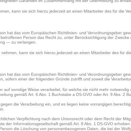
geeigneten Garantien im Zusammenhang mit der Übermittlung zu erhalt
en, kann sie sich hierzu jederzeit an einen Mitarbeiter des für die V
on hat das vom Europäischen Richtlinien- und Verordnungsgeber gewähr
betroffenen Person das Recht zu, unter Berücksichtigung der Zwecke d
ung — zu verlangen.
nehmen, kann sie sich hierzu jederzeit an einen Mitarbeiter des für d
on hat das vom Europäischen Richtlinien- und Verordnungsgeber gewäh
ofern einer der folgenden Gründe zutrifft und soweit die Verarbeitung 
uf sonstige Weise verarbeitet, für welche sie nicht mehr notwendig 
erarbeitung gemäß Art. 6 Abs. 1 Buchstabe a DS-GVO oder Art. 9 Abs. 2 
gen die Verarbeitung ein, und es liegen keine vorrangigen berechtigte
in.
tlichen Verpflichtung nach dem Unionsrecht oder dem Recht der Mitglie
e der Informationsgesellschaft gemäß Art. 8 Abs. 1 DS-GVO erhoben.
ne Person die Löschung von personenbezogenen Daten, die bei der Wol