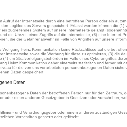
m Aufruf der Internetseite durch eine betroffene Person oder ein auto
 den Logfiles des Servers gespeichert. Erfasst werden können die (1
 ein zugreifendes System auf unsere Internetseite gelangt (sogenannte
d die Uhrzeit eines Zugriffs auf die Internetseite, (6) eine Internet-Pr
onen, die der Gefahrenabwehr im Falle von Angriffen auf unsere infor
ie Wolfgang Heinz Kommunikation keine Rückschlüsse auf die betroffen
serer Internetseite sowie die Werbung für diese zu optimieren, (3) die 
e (4) um Strafverfolgungsbehörden im Falle eines Cyberangriffes die z
 Heinz Kommunikation daher einerseits statistisch und ferner mit de
niveau für die von uns verarbeiteten personenbezogenen Daten sicherz
enen Daten gespeichert.
ogenen Daten
personenbezogene Daten der betroffenen Person nur für den Zeitraum, d
r oder einen anderen Gesetzgeber in Gesetzen oder Vorschriften, welc
chtlinien- und Verordnungsgeber oder einem anderen zuständigen Gese
ichen Vorschriften gesperrt oder gelöscht.