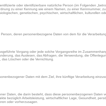
tifizierte oder identifizierbare natürliche Person (im Folgenden „betrof
Zuordnung zu einer Kennung wie einem Namen, zu einer Kennnummer, zu
ischen, genetischen, psychischen, wirtschaftlichen, kulturellen oder so
liche Person, deren personenbezogene Daten von dem für die Verarbeitun
ren ausgeführte Vorgang oder jede solche Vorgangsreihe im Zusammenha
nderung, das Auslesen, das Abfragen, die Verwendung, die Offenlegun
g, das Löschen oder die Vernichtung.
rsonenbezogener Daten mit dem Ziel, ihre künftige Verarbeitung einzus
ogener Daten, die darin besteht, dass diese personenbezogenen Daten 
e bezüglich Arbeitsleistung, wirtschaftlicher Lage, Gesundheit, persön
ieren oder vorherzusagen.